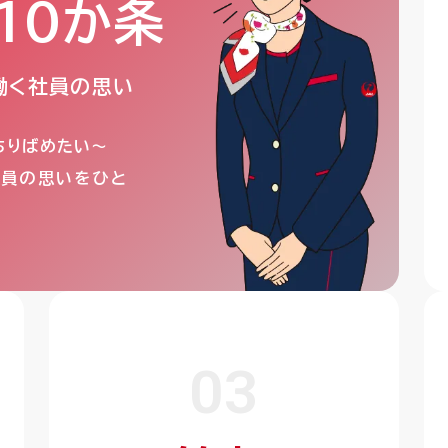
10か条
JOSA心の10か条
働く社員の思い
yちりばめたい～
く社員の思いをひと
03