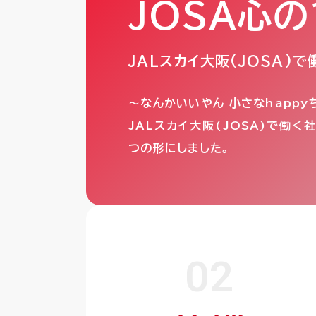
JOSA心の
若手×ベテラン 座談会
JALスカイ大阪(JOSA)で
キャリアモデル
～なんかいいやん
小さなhapp
JALスカイ大阪(JOSA)で働
つの形にしました。
利用規約
プライバシーポリシー
02