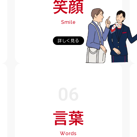
笑顔
Smile
詳しく見る
06
言葉
Words