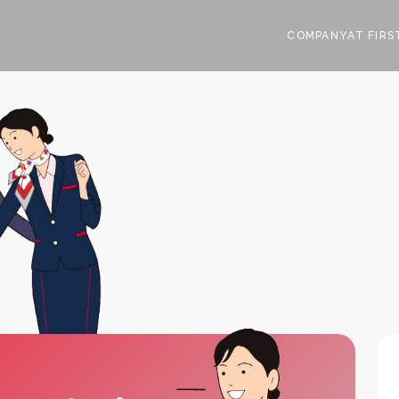
COMPANY
AT FIRS
会社概要・アクセス
3分でわかる
社員
JALスカイ大阪
AT FIRST
W
社⻑メッセージ
業務紹介
健康経営
3分でわかるJALスカイ大阪
業務紹介
SPECIAL
R