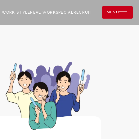
T
WORK STYLE
REAL WORK
SPECIAL
RECRUIT
MENU
紹介一覧
若手×ベテラン 座談会
JOSA心の10か条
新卒採用情報
/よくある質問
ORK STYLE
キャリアモデル
キャリア採用募集要項
教育・研修制度
社員紹介一覧
ECRUIT