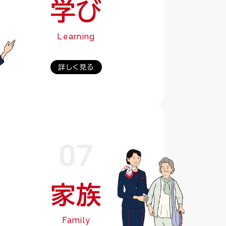
学び
Learning
詳しく見る
07
家族
Family