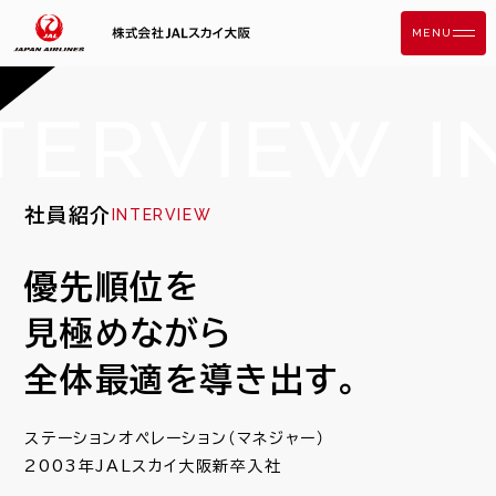
MENU
COMPANY
会社概要・アクセス
社長メッセージ
社員紹介
INTERVIEW
健康経営
優先順位を
AT FIRST
見極めながら
3分でわかるJALスカイ大阪
全体最適を
導き出す。
業務紹介
ステーションオペレーション（マネジャー）
WORK STYLE
2003年JALスカイ大阪新卒入社