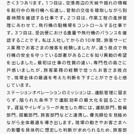
教育・研修制度
きく3つあります。1つ目は、空港周辺の天候や揺れの情報
を航行中の飛行機へ伝達し、管制の交信を聴取しながら到
着時間を確認する仕事です。2つ目は、作業工程の進捗管
利用規約
プライバシーポリシー
理にあわせて、飛行機の駐機場をコントロールする仕事で
す。3つ目は、受託便における重量や飛行機のバランスを確
認することです。私は入社してからの10年間、旅客サービ
ス業務でお客さまの接客を経験しましたが、違う視点で飛
行機の安全を守っている部署があることを知り異動の希望
を出しました。最初は仕事の性質の違い、専門性の高さに
戸惑いましたが、旅客業務の経験で培ったお客さま視点
で、現場全体の最適を考えた判断を下すことができると感
じています。
ステーションオペレーションのミッションは、運航管理に留ま
らず、限られた条件下で運航効率の最大化を図ることで
す。遅延やイレギュラーが発生した際には、運航部門、整備
部門、搭載部門、旅客部門などと連携し、優先順位を見極め
ながら全体最適を導き出します。現場の動きやお客さまへ
の影響を具体的に想定した判断が求められるため、旅客部