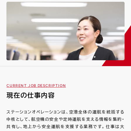
社員紹介一覧
REAL WORK
若手×ベテラン 座談会
キャリアモデル
SPECIAL
JOSA心の10か条
CURRENT JOB DESCRIPTION
RECRUIT
現在の仕事内容
新卒採用情報/よくある質問
ステーションオペレーションは、空港全体の運航を統括する
キャリア採用募集要項
中核として、航空機の安全や定時運航を支える情報を集約・
共有し、地上から安全運航を支援する業務です。仕事は大