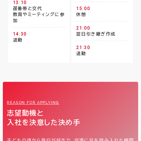
13:10
15:00
遅番帯と交代
教育やミーティングに参
休憩
加
21:00
14:30
翌日引き継ぎ作成
退勤
21:30
退勤
REASON FOR APPLYING
志望動機と
入社を決意した決め手
子どもの頃から旅行が好きで、空港に足を踏み入れた瞬間