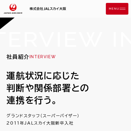
MENU
COMPANY
会社概要・アクセス
社長メッセージ
社員紹介
INTERVIEW
健康経営
運航状況に
応じた
AT FIRST
判断や
関係部署との
3分でわかるJALスカイ大阪
連携を行う。
業務紹介
グランドスタッフ（スーパーバイザー）
WORK STYLE
2011年JALスカイ大阪新卒入社