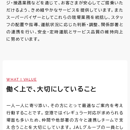
教育・研修制度
ジ・接遇業務などを通じて、お客さまが安心してご搭乗いた
だけるよう、きめ細やかなサービスを提供しています。また
スーパーバイザーとしてこれらの現場業務を統括し、スタッ
利用規約
プライバシーポリシー
フの配置や指導、運航状況に応じた判断・調整、関係部署と
の連携を行い、安全・定時運航とサービス品質の維持向上
に努めています。
WHAT I VALUE
働く上で、大切にしていること
一人一人に寄り添い、その方にとって最適なご案内を考え
行動することです。空港ではイレギュラー対応が求められる
場面も多いため、仲間や他部署の方々と連携しチームで支
え合うことを大切にしています。JALグループの一員とし