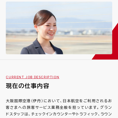
社員紹介一覧
REAL WORK
若手×ベテラン 座談会
キャリアモデル
SPECIAL
JOSA心の10か条
CURRENT JOB DESCRIPTION
RECRUIT
現在の仕事内容
新卒採用情報/よくある質問
大阪国際空港（伊丹）において、日本航空をご利用されるお
キャリア採用募集要項
客さまへの旅客サービス業務全般を担っています。グラン
ドスタッフは、チェックインカウンターやトラフィック、ラウン