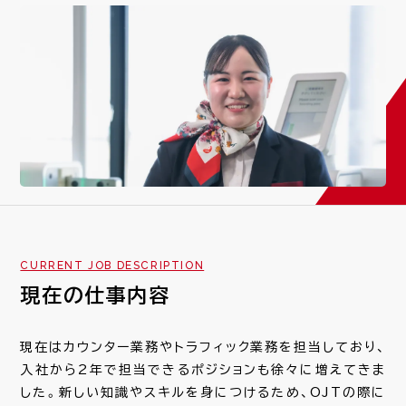
社員紹介一覧
REAL WORK
若手×ベテラン 座談会
キャリアモデル
SPECIAL
JOSA心の10か条
CURRENT JOB DESCRIPTION
RECRUIT
現在の仕事内容
新卒採用情報/よくある質問
現在はカウンター業務やトラフィック業務を担当しており、
キャリア採用募集要項
入社から2年で担当できるポジションも徐々に増えてきま
した。新しい知識やスキルを身につけるため、OJTの際に