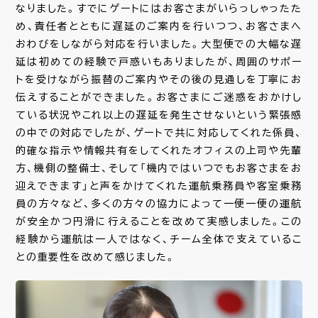
なりました。すでにゲートにはお客さまがいらっしゃったた
め、責任者とともに遅延のご案内を行いつつ、お客さまへ
おわびをしながら対応を行いました。大型便での大幅な遅
延は初めての経験で戸惑いもありましたが、周囲のサポー
トを受けながら振替のご案内やその後の見通しを丁寧にお
伝えすることができました。お客さまにご迷惑をおかけし
ている状況やこれ以上の遅延を発生させないという緊張感
の中での対応でしたが、ゲートで共に対応してくれた係員、
的確な指示や情報共有をしてくれたオフィスの上司や先輩
方、機側の整備士、そして「機内ではいつでもお客さまをお
迎えできます」と声をかけてくれた運航乗務員や客室乗務
員の方々など、多くの方々の協力によって一便一便の運航
が安全かつ円滑に行えることを改めて実感しました。この
経験から運航は一人ではなく、チーム全体で支えているこ
との重要性を改めて感じました。