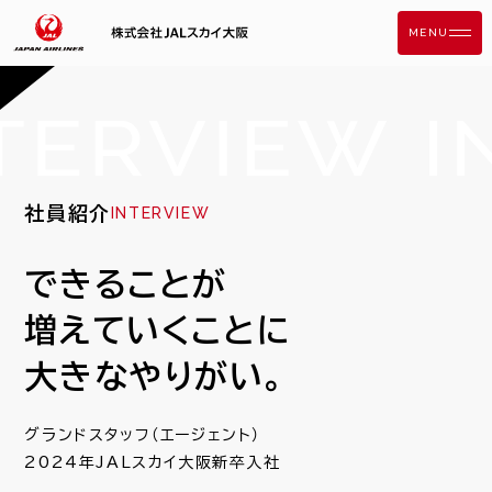
MENU
COMPANY
会社概要・アクセス
社長メッセージ
社員紹介
INTERVIEW
健康経営
できることが
AT FIRST
増えていくことに
3分でわかるJALスカイ大阪
大きなやりがい。
業務紹介
グランドスタッフ（エージェント）
WORK STYLE
2024年JALスカイ大阪新卒入社