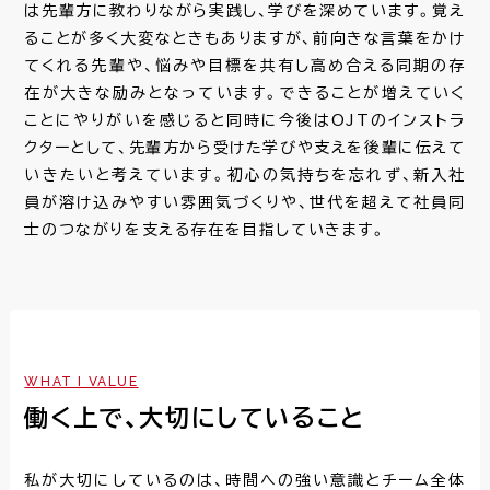
教育・研修制度
は先輩方に教わりながら実践し、学びを深めています。覚え
ることが多く大変なときもありますが、前向きな言葉をかけ
てくれる先輩や、悩みや目標を共有し高め合える同期の存
利用規約
プライバシーポリシー
在が大きな励みとなっています。できることが増えていく
ことにやりがいを感じると同時に今後はOJTのインストラ
クターとして、先輩方から受けた学びや支えを後輩に伝えて
いきたいと考えています。初心の気持ちを忘れず、新入社
員が溶け込みやすい雰囲気づくりや、世代を超えて社員同
士のつながりを支える存在を目指していきます。
WHAT I VALUE
働く上で、大切にしていること
私が大切にしているのは、時間への強い意識とチーム全体